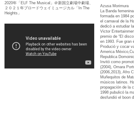
2020年「ELF The Musical」＠新国立劇場中劇場、
Azusa Morimura
２０２１年ブロードウェイミュージカル「In The
La Banda femenina 
Heights」
formada en 1984 po
el carnaval de la 
dedicó a estudiar l
Victor Entertainmen
premio de “El disc
en 1993. Fue gran é
Produció y cocar va
America México,Cu
Republica Domoinic
Invitó como promot
(2004), Omara Port
(2006,2013), Afro 
Muñequitos de Mat
músicos latinos. Ha
propagación de la c
1998 pubulicó la 
desfundió el boon 