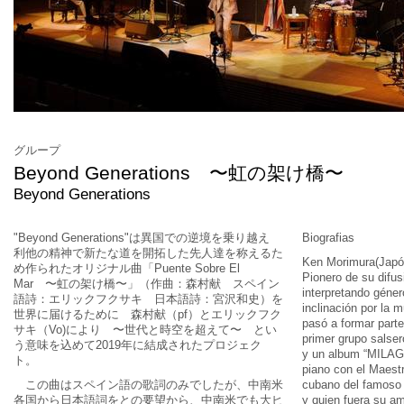
グループ
Beyond Generations 〜虹の架け橋〜
Beyond Generations
"Beyond Generations"は異国での逆境を乗り越え
Biografias
利他の精神で新たな道を開拓した先人達を称えるた
Ken Morimura(Japó
め作られたオリジナル曲「Puente Sobre El
Pionero de su difu
Mar 〜虹の架け橋〜」（作曲：森村献 スペイン
interpretando géne
語詩：エリックフクサキ 日本語詩：宮沢和史）を
inclinación por la 
世界に届けるために 森村献（pf）とエリックフク
pasó a formar parte
サキ（Vo)により 〜世代と時空を超えて〜 とい
primer grupo salse
う意味を込めて2019年に結成されたプロジェク
y un album “MILAG
ト。
piano con el Maest
この曲はスペイン語の歌詞のみでしたが、中南米
cubano del famoso 
各国から日本語詞をとの要望から、中南米でも大ヒ
y quien fuera su a