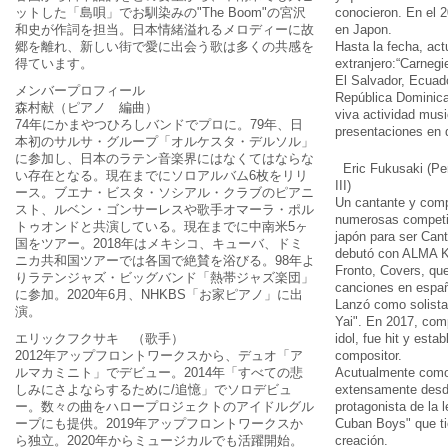
ットした「島唄」でお馴染みの"The Boom"の宮沢
conocieron. En el 
和史が作詞を担当。日本情緒溢れるメロディーに故
en Japon.
郷を離れ、新しい街で愛に出会う歌は多くの共感を
Hasta la fecha, act
得ています。
extranjero:“Carnegi
El Salvador, Ecuad
メンバープロフィール
República Dominic
森村献（ピアノ 編曲）
viva actividad mus
74年にかまやつひろしバンドでプロに。79年、日
presentaciones en 
本初のサルサ・グループ「オルケスタ・デルソル」
に参加し、日本のラテン音楽界にはなくてはならな
Eric Fukusaki (Per
い存在となる。現在までにソロアルバム6枚をリリ
III)
ース。ブエナ・ビスタ・ソシアル・クラブのピアニ
Un cantante y comp
スト、ルベン・ゴンサーレスや歌手オマーラ・ポル
numerosas competic
トゥオンドと共演している。現在までに中南米5ヶ
japón para ser Can
国をツアー。2018年はメキシコ、キューバ、ドミ
debutó con ALMA K
ニカ共和国ツアーでは各国で絶賛を浴びる。98年よ
Fronto, Covers, qu
りラテンジャズ・ビッグバンド「熱帯ジャズ楽団」
canciones en españ
に参加。2020年6月、NHKBS「お家ピアノ」に出
Lanzó como solista
演。
Yai". En 2017, com
エリックフクサキ （歌手）
idol, fue hit y est
2012年アップフロントワークスから、デュオ「ア
compositor.
ルマカミニト」でデビュー。2014年「すべての悲
Acutualmente como 
しみにさよならするために/追憶」でソロデビュ
extensamente desde
ー。数々の曲をハロープロジェクトのアイドルグル
protagonista de la 
ープにも提供。2019年アップフロントワークスか
Cuban Boys" que t
ら独立。2020年からミュージカルでも活躍開始。
creación.