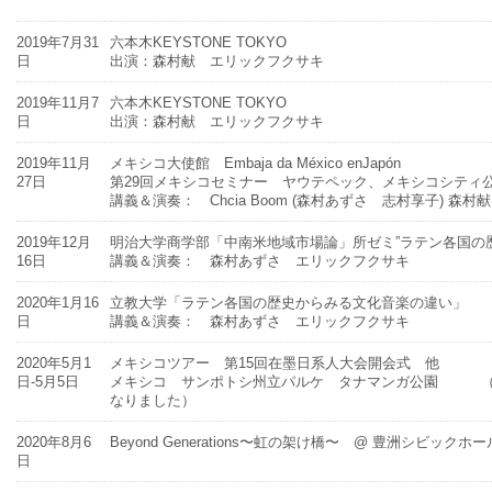
2019年7月31
六本木KEYSTONE TOKYO
日
出演：森村献 エリックフクサキ
2019年11月7
六本木KEYSTONE TOKYO
日
出演：森村献 エリックフクサキ
2019年11月
メキシコ大使館 Embaja da México enJapón
27日
第29回メキシコセミナー ヤウテペック、メキシコシティ
講義＆演奏： Chcia Boom (森村あずさ 志村享子) 森
2019年12月
明治大学商学部「中南米地域市場論」所ゼミ”ラテン各国の
16日
講義＆演奏： 森村あずさ エリックフクサキ
2020年1月16
立教大学「ラテン各国の歴史からみる文化音楽の違い」
日
講義＆演奏： 森村あずさ エリックフクサキ
2020年5月1
メキシコツアー 第15回在墨日系人大会開会式 他
日-5月5日
メキシコ サンポトシ州立パルケ タナマンガ公園 （CO
なりました）
2020年8月6
Beyond Generations〜虹の架け橋〜 @ 豊洲シビッ
日