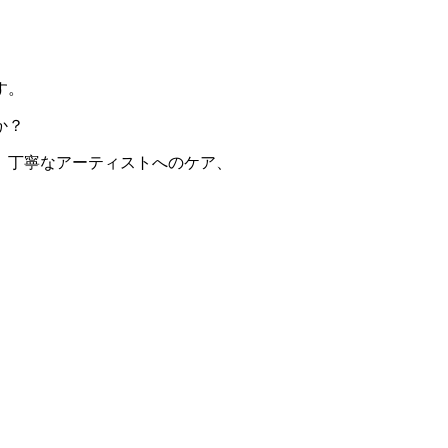
す。
か？
、丁寧なアーティストへのケア、
。